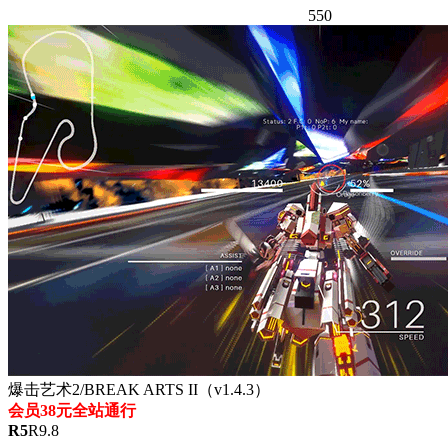
550
爆击艺术2/BREAK ARTS II（v1.4.3）
会员38元全站通行
R
5
R
9.8