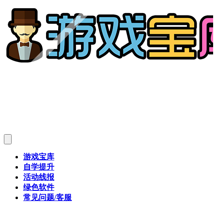
游戏宝库
自学提升
活动线报
绿色软件
常见问题/客服