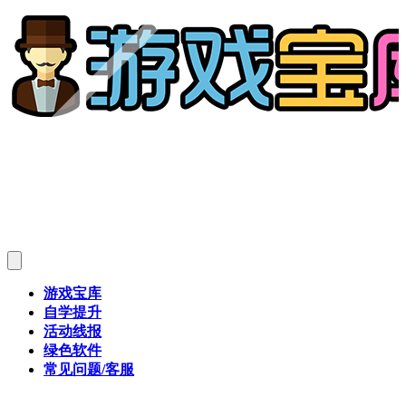
游戏宝库
自学提升
活动线报
绿色软件
常见问题/客服