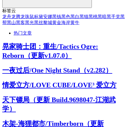
标签云
龙舟
龙腾
龙珠
鼠标
黛安娜
黑钱
黑色
黑白
黑猫
黑桃
黑暗
黑手党
黑
帮
黑山
黑客
黑光
黑丝
黎城
黄金海岸
黄牛
热门文章
晃家骑士团：重生/Tactics Ogre:
Reborn（更新v1.07.0）
一夜过后/One Night Stand（v2.282）
情爱立方/LOVE CUBE/LOVE³ 爱立方
天下镖局（更新 Build.9698047-江湖武
学）
木架-海狸都市/Timberborn（更新