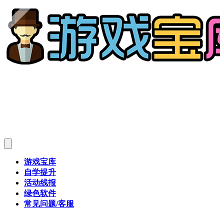
游戏宝库
自学提升
活动线报
绿色软件
常见问题/客服