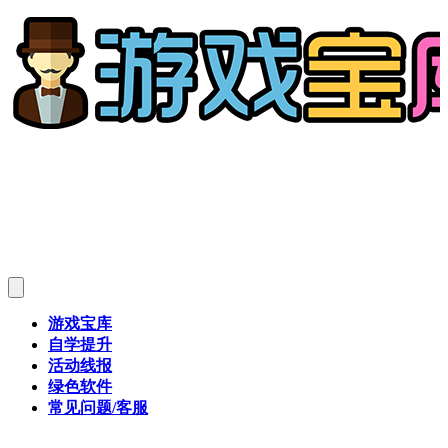
游戏宝库
自学提升
活动线报
绿色软件
常见问题/客服