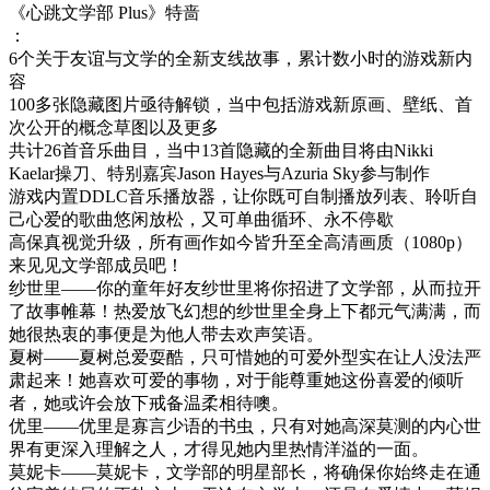
《心跳文学部 Plus》特啬
：
6个关于友谊与文学的全新支线故事，累计数小时的游戏新内
容
100多张隐藏图片亟待解锁，当中包括游戏新原画、壁纸、首
次公开的概念草图以及更多
共计26首音乐曲目，当中13首隐藏的全新曲目将由Nikki
Kaelar操刀、特别嘉宾Jason Hayes与Azuria Sky参与制作
游戏内置DDLC音乐播放器，让你既可自制播放列表、聆听自
己心爱的歌曲悠闲放松，又可单曲循环、永不停歇
高保真视觉升级，所有画作如今皆升至全高清画质（1080p）
来见见文学部成员吧！
纱世里——你的童年好友纱世里将你招进了文学部，从而拉开
了故事帷幕！热爱放飞幻想的纱世里全身上下都元气满满，而
她很热衷的事便是为他人带去欢声笑语。
夏树——夏树总爱耍酷，只可惜她的可爱外型实在让人没法严
肃起来！她喜欢可爱的事物，对于能尊重她这份喜爱的倾听
者，她或许会放下戒备温柔相待噢。
优里——优里是寡言少语的书虫，只有对她高深莫测的内心世
界有更深入理解之人，才得见她内里热情洋溢的一面。
莫妮卡——莫妮卡，文学部的明星部长，将确保你始终走在通