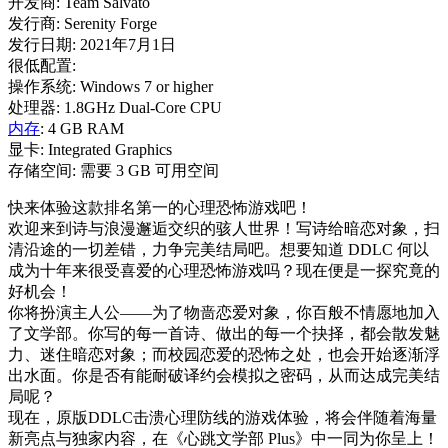
开发商: Team Salvato
发行商: Serenity Forge
发行日期: 2021年7月1日
很低配置:
操作系统: Windows 7 or higher
处理器: 1.8GHz Dual-Core CPU
内存
: 4 GB RAM
显卡: Integrated Graphics
存储空间: 需要 3 GB 可用空间
快来体验这款排名第一的心理恐怖游戏吧！
欢迎来到诗与浪漫邂逅交织的骇人世界！写诗给暗恋对象，扫
清沿途的一切差错，力争完美结局吧。想要知道 DDLC 何以
成为十年来很受喜爱的心理恐怖游戏吗？现在便是一探究竟的
好机会！
你将扮演主人公——为了物啬恋爱对象，你百般不情愿地加入
了文学部。你写的每一首诗、做出的每一个抉择，都会散发魅
力、迷住暗恋对象；而校园恋爱的恐怖之处，也会开始逐渐浮
出水面。你是否有能耐破译约会模拟之密码，从而达成完美结
局呢？
现在，原版DDLC击溃心理防线的游戏体验，将会伴随着海量
新亮点与独家内容，在《心跳文学部 Plus》中一同为你呈上！