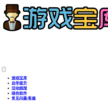
游戏宝库
自学提升
活动线报
绿色软件
常见问题/客服