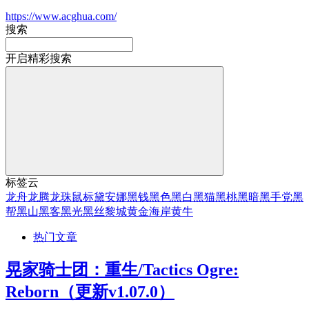
https://www.acghua.com/
搜索
开启精彩搜索
标签云
龙舟
龙腾
龙珠
鼠标
黛安娜
黑钱
黑色
黑白
黑猫
黑桃
黑暗
黑手党
黑
帮
黑山
黑客
黑光
黑丝
黎城
黄金海岸
黄牛
热门文章
晃家骑士团：重生/Tactics Ogre:
Reborn（更新v1.07.0）