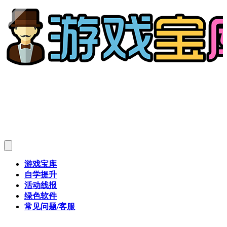
游戏宝库
自学提升
活动线报
绿色软件
常见问题/客服