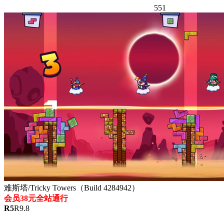
551
难斯塔/Tricky Towers（Build 4284942）
会员38元全站通行
R
5
R
9.8