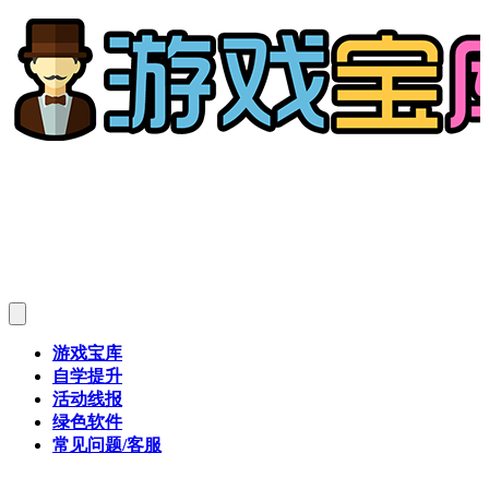
游戏宝库
自学提升
活动线报
绿色软件
常见问题/客服