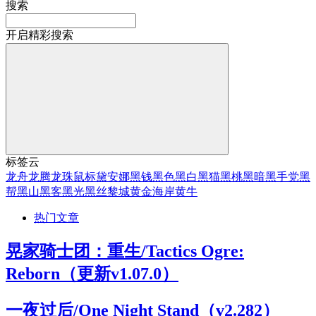
搜索
开启精彩搜索
标签云
龙舟
龙腾
龙珠
鼠标
黛安娜
黑钱
黑色
黑白
黑猫
黑桃
黑暗
黑手党
黑
帮
黑山
黑客
黑光
黑丝
黎城
黄金海岸
黄牛
热门文章
晃家骑士团：重生/Tactics Ogre:
Reborn（更新v1.07.0）
一夜过后/One Night Stand（v2.282）