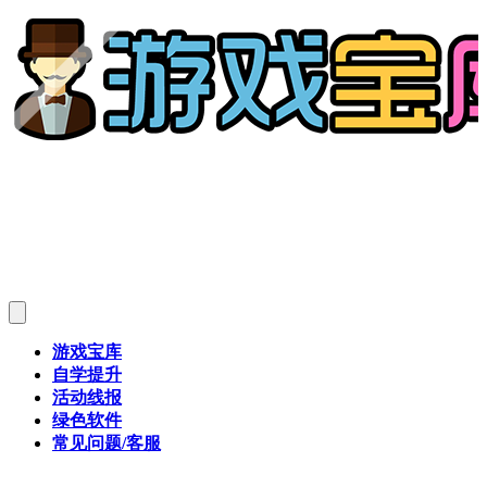
游戏宝库
自学提升
活动线报
绿色软件
常见问题/客服