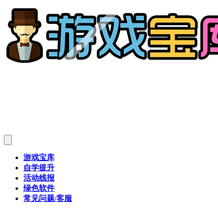
游戏宝库
自学提升
活动线报
绿色软件
常见问题/客服