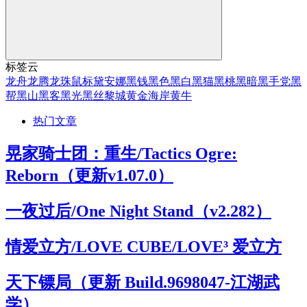
标签云
龙舟
龙腾
龙珠
鼠标
黛安娜
黑钱
黑色
黑白
黑猫
黑桃
黑暗
黑手党
黑
帮
黑山
黑客
黑光
黑丝
黎城
黄金海岸
黄牛
热门文章
晃家骑士团：重生/Tactics Ogre:
Reborn（更新v1.07.0）
一夜过后/One Night Stand（v2.282）
情爱立方/LOVE CUBE/LOVE³ 爱立方
天下镖局（更新 Build.9698047-江湖武
学）