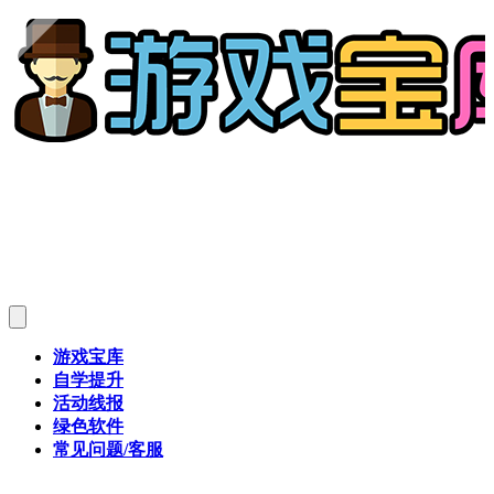
游戏宝库
自学提升
活动线报
绿色软件
常见问题/客服