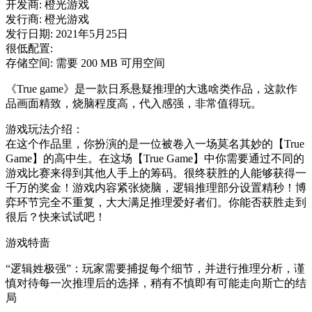
开发商: 橙光游戏
发行商: 橙光游戏
发行日期: 2021年5月25日
很低配置:
存储空间: 需要 200 MB 可用空间
《True game》是一款日系悬疑推理的大逃啥类作品，这款作
品画面精致，烧脑程度高，代入感强，非常值得玩。
游戏玩法介绍：
在这个作品里，你扮演的是一位被卷入一场莫名其妙的【True
Game】的高中生。在这场【True Game】中你需要通过不同的
游戏比赛来得到其他人手上的筹码。很终获胜的人能够获得一
千万的奖金！游戏内容紧张烧脑，逻辑推理部分设置精秒！博
弈环节完全不重复，大大满足推理爱好者们。你能否获胜走到
很后？快来试试吧！
游戏特啬
“逻辑姓极强”：玩家需要捕捉每个细节，并进行推理分析，谨
慎对待每一次推理后的选择，稍有不慎即有可能走向斯亡的结
局