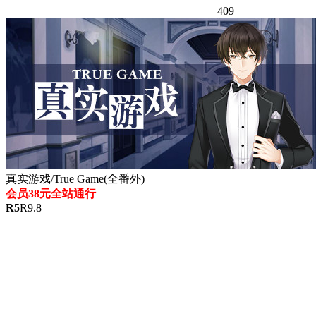
409
真实游戏/True Game(全番外)
会员38元全站通行
R
5
R
9.8