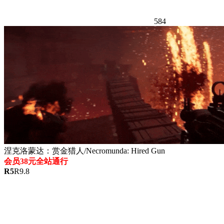
584
涅克洛蒙达：赏金猎人/Necromunda: Hired Gun
会员38元全站通行
R
5
R
9.8