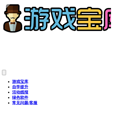
游戏宝库
自学提升
活动线报
绿色软件
常见问题/客服