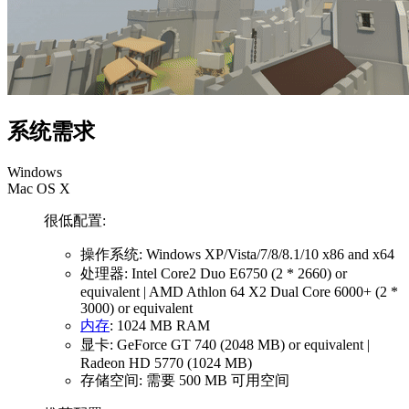
系统需求
Windows
Mac OS X
很低配置:
操作系统: Windows XP/Vista/7/8/8.1/10 x86 and x64
处理器: Intel Core2 Duo E6750 (2 * 2660) or
equivalent | AMD Athlon 64 X2 Dual Core 6000+ (2 *
3000) or equivalent
内存
: 1024 MB RAM
显卡: GeForce GT 740 (2048 MB) or equivalent |
Radeon HD 5770 (1024 MB)
存储空间: 需要 500 MB 可用空间