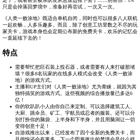
足了，或者甚至被亲队友从悬崖边推下去了……别害怕：TA
只是会掉落回梦境中，准备好再尝试，一次又一次。
《人类一败涂地》既适合单机自闭，同时也可以很多八人联机
一起欢畅，人多乐趣多。而且，除了创意工坊里数之不尽的玩
家关卡，游戏本身也会定期公布新的免费关卡，欢乐的记忆会
一直延续下去的！
特点
需要帮忙把巨石装上投石器，或者需要有人来打破那堵
墙？很多8名玩家的在线多人模式会改变《人类一败涂
地》的游戏方式。
主播和UP主们对《人类一败涂地》尤为青睐，就因为其
独特搞笑的游戏方式。这些视频的综合播放量已多达6
亿！
你的软趴趴小人由你自己来定制。可以选择建筑工人、
大厨、跳伞员、矿工、宇航员或忍者的服装。还可以分
别打扮你的脑袋、上半身和下半身，并且用脑洞让一切
变得创意十足！
自游戏推出以来，已经发布了四个全新的免费关卡，而
且很快还会有更多。下一个即将推出的梦境会是什么样