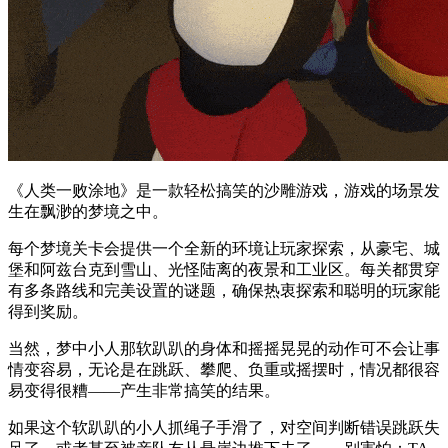
《人类一败涂地》是一款轻松搞笑的沙雕游戏，游戏的场景发
生在飘渺的梦境之中。
每个梦境关卡会提供一个全新的环境让玩家探索，从豪宅、城
堡和阿兹台克到雪山、光怪陆离的夜景和工业区。每关都贯穿
有多条路线和完美设置的谜题，确保热衷探索和聪明的玩家能
得到奖励。
当然，梦中小人那软趴趴的身体和摇摇晃晃的动作可不会让事
情变容易，无论是在跳跃、攀爬、负重或摇摆时，情况都很容
易变得很糟——产生非常搞笑的结果。
如果这个软趴趴的小人抓绳子手滑了，对空间判断错误跳跃失