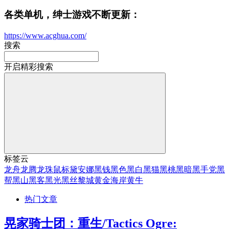
各类单机，绅士游戏不断更新：
https://www.acghua.com/
搜索
开启精彩搜索
标签云
龙舟
龙腾
龙珠
鼠标
黛安娜
黑钱
黑色
黑白
黑猫
黑桃
黑暗
黑手党
黑
帮
黑山
黑客
黑光
黑丝
黎城
黄金海岸
黄牛
热门文章
晃家骑士团：重生/Tactics Ogre: