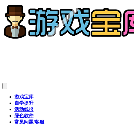
游戏宝库
自学提升
活动线报
绿色软件
常见问题/客服