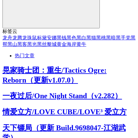
标签云
龙舟
龙腾
龙珠
鼠标
黛安娜
黑钱
黑色
黑白
黑猫
黑桃
黑暗
黑手党
黑
帮
黑山
黑客
黑光
黑丝
黎城
黄金海岸
黄牛
热门文章
晃家骑士团：重生/Tactics Ogre:
Reborn（更新v1.07.0）
一夜过后/One Night Stand（v2.282）
情爱立方/LOVE CUBE/LOVE³ 爱立方
天下镖局（更新 Build.9698047-江湖武
学）