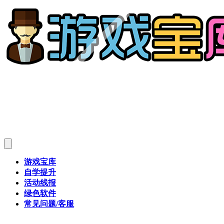
游戏宝库
自学提升
活动线报
绿色软件
常见问题/客服