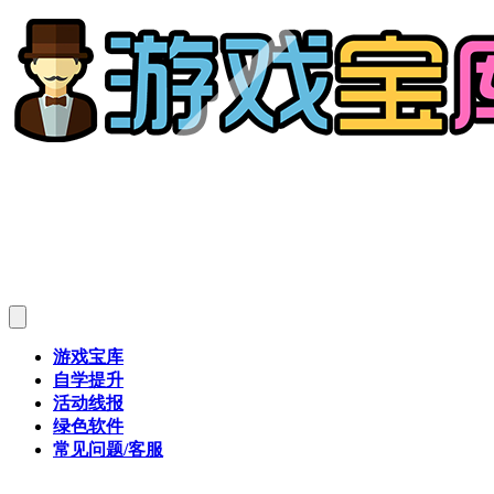
游戏宝库
自学提升
活动线报
绿色软件
常见问题/客服