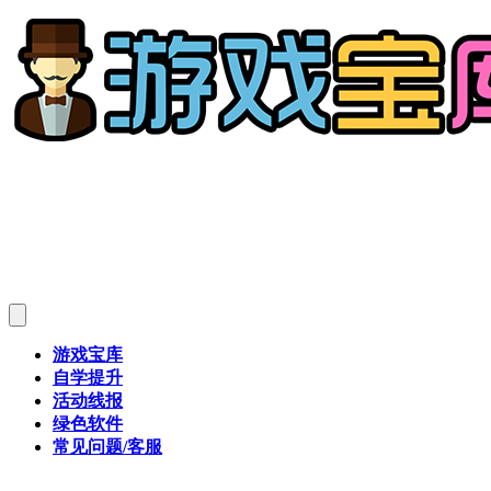
游戏宝库
自学提升
活动线报
绿色软件
常见问题/客服