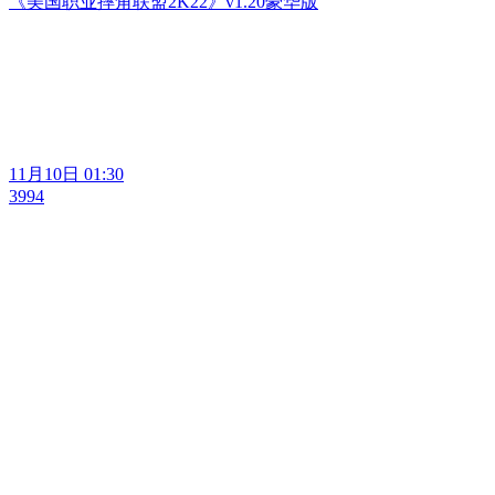
《美国职业摔角联盟2K22》v1.20豪华版
11月10日 01:30
3994