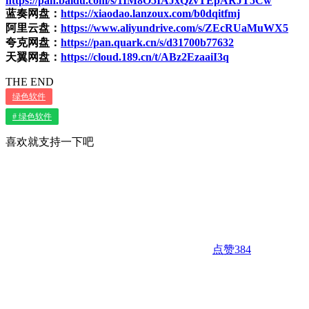
https://pan.baidu.com/s/1IM8O5IAJxQzvTEpARJT5Cw
蓝奏网盘：
https://xiaodao.lanzoux.com/b0dqitfmj
阿里云盘：
https://www.aliyundrive.com/s/ZEcRUaMuWX5
夸克网盘：
https://pan.quark.cn/s/d31700b77632
天翼网盘：
https://cloud.189.cn/t/ABz2EzaaiI3q
THE END
绿色软件
# 绿色软件
喜欢就支持一下吧
点赞
384