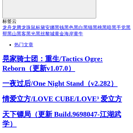
标签云
龙舟
龙腾
龙珠
鼠标
黛安娜
黑钱
黑色
黑白
黑猫
黑桃
黑暗
黑手党
黑
帮
黑山
黑客
黑光
黑丝
黎城
黄金海岸
黄牛
热门文章
晃家骑士团：重生/Tactics Ogre:
Reborn（更新v1.07.0）
一夜过后/One Night Stand（v2.282）
情爱立方/LOVE CUBE/LOVE³ 爱立方
天下镖局（更新 Build.9698047-江湖武
学）