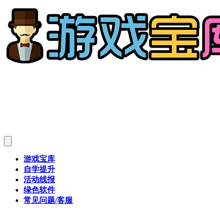
游戏宝库
自学提升
活动线报
绿色软件
常见问题/客服