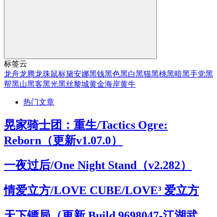
标签云
龙舟
龙腾
龙珠
鼠标
黛安娜
黑钱
黑色
黑白
黑猫
黑桃
黑暗
黑手党
黑
帮
黑山
黑客
黑光
黑丝
黎城
黄金海岸
黄牛
热门文章
晃家骑士团：重生/Tactics Ogre:
Reborn（更新v1.07.0）
一夜过后/One Night Stand（v2.282）
情爱立方/LOVE CUBE/LOVE³ 爱立方
天下镖局（更新 Build.9698047-江湖武