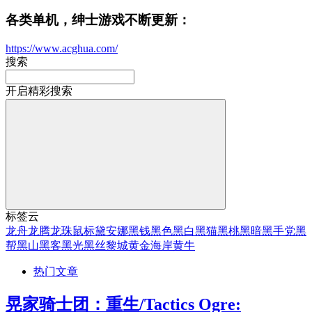
各类单机，绅士游戏不断更新：
https://www.acghua.com/
搜索
开启精彩搜索
标签云
龙舟
龙腾
龙珠
鼠标
黛安娜
黑钱
黑色
黑白
黑猫
黑桃
黑暗
黑手党
黑
帮
黑山
黑客
黑光
黑丝
黎城
黄金海岸
黄牛
热门文章
晃家骑士团：重生/Tactics Ogre: