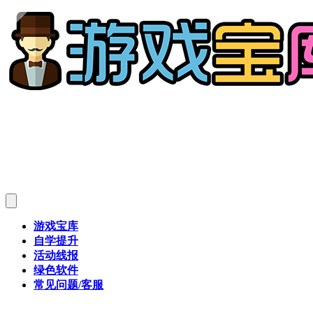
游戏宝库
自学提升
活动线报
绿色软件
常见问题/客服