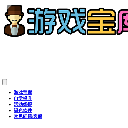
游戏宝库
自学提升
活动线报
绿色软件
常见问题/客服