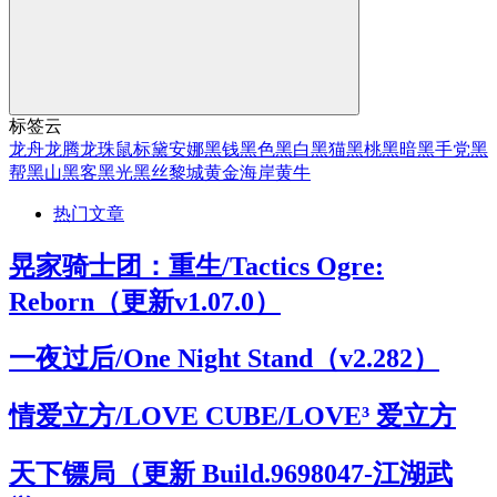
标签云
龙舟
龙腾
龙珠
鼠标
黛安娜
黑钱
黑色
黑白
黑猫
黑桃
黑暗
黑手党
黑
帮
黑山
黑客
黑光
黑丝
黎城
黄金海岸
黄牛
热门文章
晃家骑士团：重生/Tactics Ogre:
Reborn（更新v1.07.0）
一夜过后/One Night Stand（v2.282）
情爱立方/LOVE CUBE/LOVE³ 爱立方
天下镖局（更新 Build.9698047-江湖武