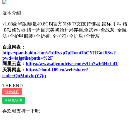
版本介绍
v1.08豪华版|容量49.8GB|官方简体中文|支持键盘.鼠标.手柄|赠
多项修改器|赠一周目完美初始开局存档.全武器+全战灰+全魔
法+全护甲服装+全祈祷+全护符+全护盾+全骨灰
百度网盘：
https://pan.baidu.com/s/1dRyxp7pHwnOhCYHGotJiSw?
pwd=4ajg#list/path=%2F
阿里云盘：
https://www.aliyundrive.com/s/Uu7wb6HrLdT
天翼网盘：
https://cloud.189.cn/web/share?
code=QnMniybqY7jq
THE END
绿色软件
# 绿色软件
喜欢就支持一下吧