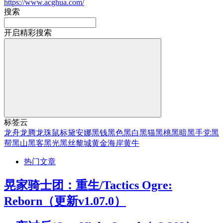
https://www.acghua.com/
搜索
开启精彩搜索
标签云
龙舟
龙腾
龙珠
鼠标
黛安娜
黑钱
黑色
黑白
黑猫
黑桃
黑暗
黑手党
黑
帮
黑山
黑客
黑光
黑丝
黎城
黄金海岸
黄牛
热门文章
晃家骑士团：重生/Tactics Ogre:
Reborn（更新v1.07.0）