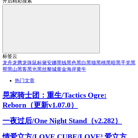
开启精彩搜索
标签云
龙舟
龙腾
龙珠
鼠标
黛安娜
黑钱
黑色
黑白
黑猫
黑桃
黑暗
黑手党
黑
帮
黑山
黑客
黑光
黑丝
黎城
黄金海岸
黄牛
热门文章
晃家骑士团：重生/Tactics Ogre:
Reborn（更新v1.07.0）
一夜过后/One Night Stand（v2.282）
情爱立方/LOVE CUBE/LOVE³ 爱立方