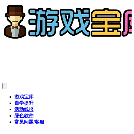
游戏宝库
自学提升
活动线报
绿色软件
常见问题/客服