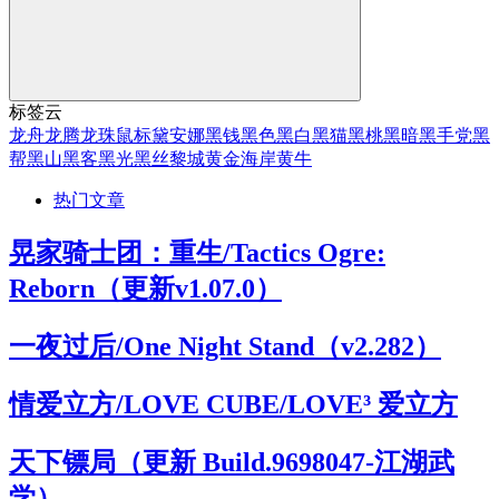
标签云
龙舟
龙腾
龙珠
鼠标
黛安娜
黑钱
黑色
黑白
黑猫
黑桃
黑暗
黑手党
黑
帮
黑山
黑客
黑光
黑丝
黎城
黄金海岸
黄牛
热门文章
晃家骑士团：重生/Tactics Ogre:
Reborn（更新v1.07.0）
一夜过后/One Night Stand（v2.282）
情爱立方/LOVE CUBE/LOVE³ 爱立方
天下镖局（更新 Build.9698047-江湖武
学）