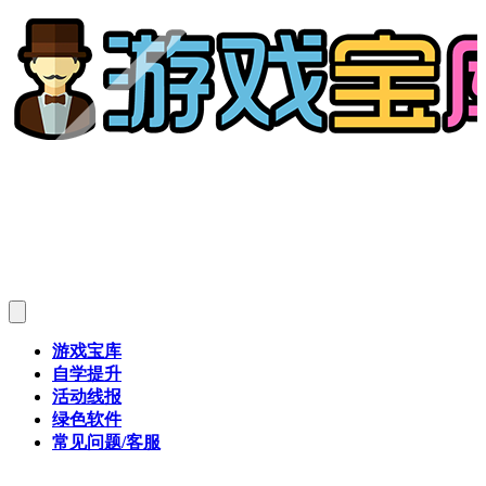
游戏宝库
自学提升
活动线报
绿色软件
常见问题/客服