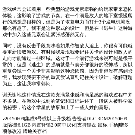
游戏经常会试着用一些典型的游戏元素牵强的给玩家带来恐怖
体验，这影响了游戏的节奏。在一个满是敌人的地下室缓慢爬
行的感觉是很棒的，但是为了恢复电力而打开3个发电机就没
那么有趣了。我不是这种形式的设计，但是在《逃生》这种游
戏中加入这些元素会让紧张感荡然无存。
同时，没有反击手段意味着如果你被敌人追上，你很有可能就
要重新读取游戏。有时候我发现我要记住关卡的设计和敌人的
走向才能通过一些区域。这对于一个潜行游戏来说可能是很平
常的，但是《逃生》的强项就是节奏分部很好的恐怖感，所以
重复尝试一个关卡非常影响这种恐怖感。因为非但没有感到恐
惧，我发现我要不停的重复尝试直到记住关卡设计，破解谜题
为止，这让我非常郁闷。
谢天谢地这种情况在这款充满紧张感和满足感的游戏过程中并
不多见。在游戏中找到的笔记和日记讲述了一段病人被科学家
的秘密，给这个学星的故事加上了一些人姓的啬彩。
v20150609|集成8号或以上升级档.告密者DLC.3DM20150609
版|容量6.1GB|内置轩辕2.0简中汉化|支持键盘.鼠标.手柄|赠多
项修改器|赠通关存档|