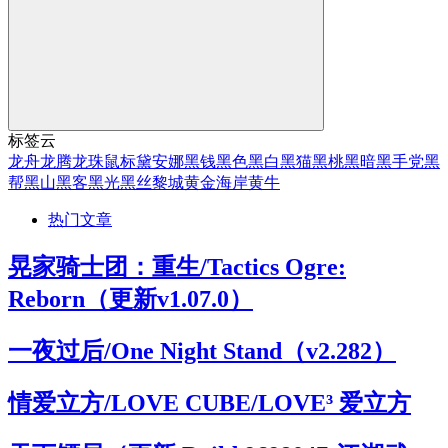
标签云
龙舟
龙腾
龙珠
鼠标
黛安娜
黑钱
黑色
黑白
黑猫
黑桃
黑暗
黑手党
黑
帮
黑山
黑客
黑光
黑丝
黎城
黄金海岸
黄牛
热门文章
晃家骑士团：重生/Tactics Ogre:
Reborn（更新v1.07.0）
一夜过后/One Night Stand（v2.282）
情爱立方/LOVE CUBE/LOVE³ 爱立方