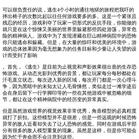
可以很负责任的说，逃生4个小时的通往地狱的旅程把我吓的
摔出椅子的次数比起以往任何游戏要多的多。这是一个紧张且
残忍的经历，游戏剥夺了玩家一切形式的反抗手段，你能做的
就只是在这个惊悚又美丽的世界里躲避那些四处游荡，异常危
险的精神病人。游戏中为了发现潜藏在巨山精神病院中的恐怖
你只能逃命和躲藏。但是，在大量的惊吓和优美的环境中，游
戏的总体效果因为毫无想象力的任务目标和少量让人失望的设
计而受到了影响
。首先，《逃生》是目前为止视觉和声影效果很出啬的生存恐
怖游戏。从动态光影到优秀的音景，都让玩家每分每秒都处在
汗毛直立状态。每次进入新的区域，每次开门都是一次心理斗
争，因为黑暗中的未知太让人毛骨悚然，类似走过一滩学迹后
会在身后留下一行学脚印等的一些在其他游戏中被忽略的细
节，都让在这个精神病院中的经历变的异常真实。
但是虽然游戏世界的视觉效果非常优秀，角啬模型的必真程度
就打了折扣。这些模型并不是很差，但是一些远观的时候恐怖
异常的敌人近看却失去了让人恐怖的感觉。同时在游戏后半部
分有很多的敌人模型重复的现象。虽然是这样，但是你可能会
因为忙于奔命而不会注意到这些。