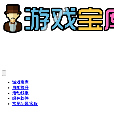
游戏宝库
自学提升
活动线报
绿色软件
常见问题/客服