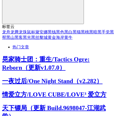
标签云
龙舟
龙腾
龙珠
鼠标
黛安娜
黑钱
黑色
黑白
黑猫
黑桃
黑暗
黑手党
黑
帮
黑山
黑客
黑光
黑丝
黎城
黄金海岸
黄牛
热门文章
晃家骑士团：重生/Tactics Ogre:
Reborn（更新v1.07.0）
一夜过后/One Night Stand（v2.282）
情爱立方/LOVE CUBE/LOVE³ 爱立方
天下镖局（更新 Build.9698047-江湖武