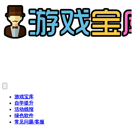
游戏宝库
自学提升
活动线报
绿色软件
常见问题/客服