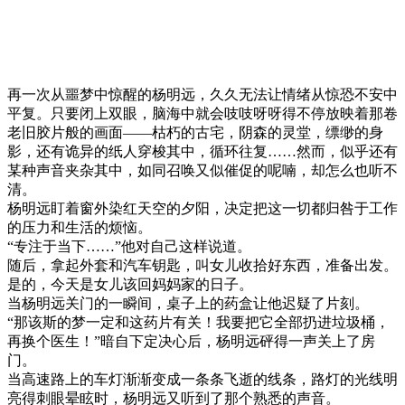
再一次从噩梦中惊醒的杨明远，久久无法让情绪从惊恐不安中
平复。只要闭上双眼，脑海中就会吱吱呀呀得不停放映着那卷
老旧胶片般的画面——枯朽的古宅，阴森的灵堂，缥缈的身
影，还有诡异的纸人穿梭其中，循环往复……然而，似乎还有
某种声音夹杂其中，如同召唤又似催促的呢喃，却怎么也听不
清。
杨明远盯着窗外染红天空的夕阳，决定把这一切都归咎于工作
的压力和生活的烦恼。
“专注于当下……”他对自己这样说道。
随后，拿起外套和汽车钥匙，叫女儿收拾好东西，准备出发。
是的，今天是女儿该回妈妈家的日子。
当杨明远关门的一瞬间，桌子上的药盒让他迟疑了片刻。
“那该斯的梦一定和这药片有关！我要把它全部扔进垃圾桶，
再换个医生！”暗自下定决心后，杨明远砰得一声关上了房
门。
当高速路上的车灯渐渐变成一条条飞逝的线条，路灯的光线明
亮得刺眼晕眩时，杨明远又听到了那个熟悉的声音。