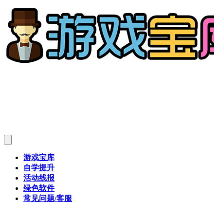
游戏宝库
自学提升
活动线报
绿色软件
常见问题/客服