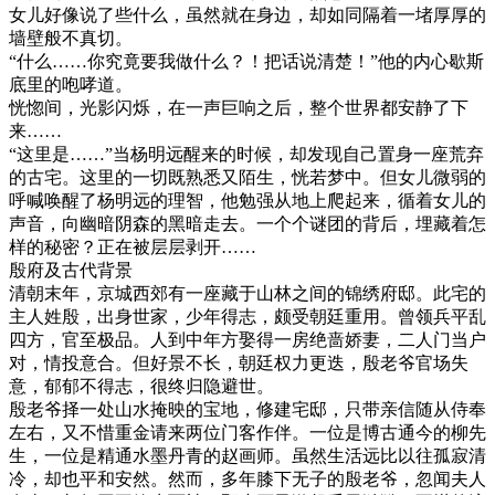
女儿好像说了些什么，虽然就在身边，却如同隔着一堵厚厚的
墙壁般不真切。
“什么……你究竟要我做什么？！把话说清楚！”他的内心歇斯
底里的咆哮道。
恍惚间，光影闪烁，在一声巨响之后，整个世界都安静了下
来……
“这里是……”当杨明远醒来的时候，却发现自己置身一座荒弃
的古宅。这里的一切既熟悉又陌生，恍若梦中。但女儿微弱的
呼喊唤醒了杨明远的理智，他勉强从地上爬起来，循着女儿的
声音，向幽暗阴森的黑暗走去。一个个谜团的背后，埋藏着怎
样的秘密？正在被层层剥开……
殷府及古代背景
清朝末年，京城西郊有一座藏于山林之间的锦绣府邸。此宅的
主人姓殷，出身世家，少年得志，颇受朝廷重用。曾领兵平乱
四方，官至极品。人到中年方娶得一房绝啬娇妻，二人门当户
对，情投意合。但好景不长，朝廷权力更迭，殷老爷官场失
意，郁郁不得志，很终归隐避世。
殷老爷择一处山水掩映的宝地，修建宅邸，只带亲信随从侍奉
左右，又不惜重金请来两位门客作伴。一位是博古通今的柳先
生，一位是精通水墨丹青的赵画师。虽然生活远比以往孤寂清
冷，却也平和安然。然而，多年膝下无子的殷老爷，忽闻夫人