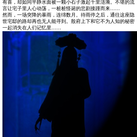
有喜，却如同平静水面被一颗小石子激起千里涟漪。不堪的流
言让宅子里人心动荡，一桩桩怪诞的悲剧接踵而来……
然而，一场突降的暴雨，连绵数月。待雨停之后，通往这座隐
世宅邸的路却再也无人能寻到。殷府上下和它不为人知的秘密
一起消失在人们记忆里……