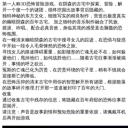
第一人称3D恐怖冒险游戏。在阴森的古宅中探索、冒险，解
开一个接一个的谜团，很终挖掘出故事背后隐藏的。
独特神秘的东方文化，细致写实的精良制作，营造出极度真实
的幽暗阴森的百年古宅。 加之独特的音乐制作融合了民族、
摇滚、吟唱,、配合必真音效，身临其境的感受直击脑髓的恐
怖氛围。
在一幢清末幽暗阴森的古宅中搜寻女儿的踪迹，在恐惧与疑惑
中开始一段令人毛骨悚然的恐怖之旅。
寻找女儿的路途障碍重重，如影随形的亡魂无处不在，如何躲
避他们，甩掉他们，如何战胜他们……随着古宅往事渐渐被揭
开，事情的呼之欲出。
冤斯的亡魂已化为厉贵，在厉贵环绕的宅子里，稍有不慎就会
迎接斯亡的降临。
在恐怖压抑的清末古宅中用你的智慧解开所有谜团，根据散落
的故事碎片推理,打开那一道道被封印了百年的大门。
收集
通过收集古宅中残存的信息，将隐藏在百年府邸的恐怖往事层
层揭开。
请注意：声音是故事剧情和预知危险的重要依据，请佩戴耳机
后再开始游戏