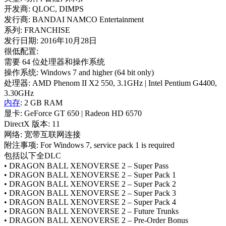
开发商: QLOC, DIMPS
发行商: BANDAI NAMCO Entertainment
系列: FRANCHISE
发行日期: 2016年10月28日
很低配置:
需要 64 位处理器和操作系统
操作系统: Windows 7 and higher (64 bit only)
处理器: AMD Phenom II X2 550, 3.1GHz | Intel Pentium G4400,
3.30GHz
内存
: 2 GB RAM
显卡: GeForce GT 650 | Radeon HD 6570
DirectX 版本: 11
网络: 宽带互联网连接
附注事项: For Windows 7, service pack 1 is required
包括以下全DLC
• DRAGON BALL XENOVERSE 2 – Super Pass
• DRAGON BALL XENOVERSE 2 – Super Pack 1
• DRAGON BALL XENOVERSE 2 – Super Pack 2
• DRAGON BALL XENOVERSE 2 – Super Pack 3
• DRAGON BALL XENOVERSE 2 – Super Pack 4
• DRAGON BALL XENOVERSE 2 – Future Trunks
• DRAGON BALL XENOVERSE 2 – Pre-Order Bonus