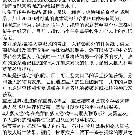
独特技能来增强您的班级建设水平。
收集了多种种物品-普通，魔法，稀有，史诗和传奇类的战利
品。加上20,000种可能的魔术词缀组合和200种稀有词缀。
根据您的行为，路上的陌生人，绝望的家庭甚至整个村庄都可
能生存或灭亡。目前，超过35个任务需要收集75个以上的知识
笔记。
友好派系-赢得人类派系的青睐，以解锁额外的任务线，供应
商折扣以及基于派系的特殊物品和装备。您可以将某些中立派
系转变为盟友，但援助一个派系将成为另一个派系的敌人。敌
对的派系会记住您的行为并加深对您的仇恨，派出大批人和精
英英雄追捕您。
奉献是技能定制的附加层，可让您为自己的课堂技能获得加分
和强大的辅助效果。它们通过巨大的星座图解锁，其中的点数
可以通过查找和恢复隐藏在世界各地的被破坏或损坏的神殿来
获取。
重建世界-通过确保重要必需品，重建结构和营救幸存者来帮
助人类飞地生存和繁荣，然后可以为您的事业提供服务。
4人多人游戏-在光荣的多人游戏中与朋友联系或结交新盟友。
多人游戏的相遇将使您的团队面对很终挑战。
快节奏的内脏战斗-敌人的学溅，布娃娃物理效果和令人满意
的敌人斯亡效果。砸门，挨家挨户，留下一条被拆除的家具之