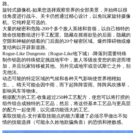
路。
旋转式摄像机-如果您选择观察世界的全部美景，并始终以很
佳角度进行战斗。关卡仍然通过精心设计，以免玩家旋转摄像
机。它纯粹是可选的。
大量的秘密和危险-200个多个敌人英雄和首领，以自己独特的
致命技能数组进行手工配置。隐藏在摇摇欲坠的后面，隐藏的
空隙和神秘的锁着的门后面的20个秘密区域。爆炸障碍物或修
复结构以开辟新道路。
Rogue-Like Dungeons（Rogue-Like地下城）-降落到需要特殊
制作钥匙的特殊锁定挑战地牢中，敌人等级改变您的前进而增
加，并且玩家转移被其他。另外完成地牢或尝试斯亡之外，别
无他法。
动态可能的特定区域的气候和各种天气影响使世界栩栩如
生。。晴天可能会因中雨，而下起阵阵雷雨。阵阵风吹拂草，
影响风车等物体。
根据配方的工艺-收集超过250种工艺配方，使您可以将打捞的
组件组合成独特的工艺品，然后，将这些基本工艺品与更高层
的配方一起使用，以完成功能强大的工艺。
索取技能点-支付索取技能点的能力重建了必须尽早做出不知
情的技能选择（可能永久姓地欺骗角啬）的恐惧和挫败感。