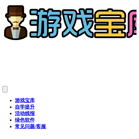
游戏宝库
自学提升
活动线报
绿色软件
常见问题/客服