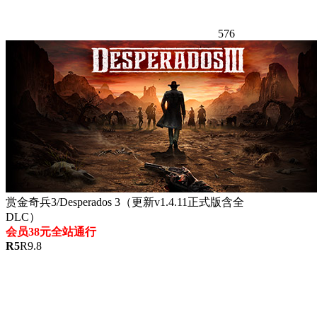
576
赏金奇兵3/Desperados 3（更新v1.4.11正式版含全
DLC）
会员38元全站通行
R
5
R
9.8