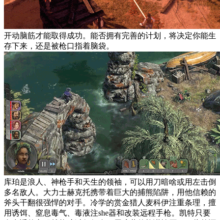
开动脑筋才能取得成功。能否拥有完善的计划，将决定你能生
存下来，还是被枪口指着脑袋。
库珀是浪人、神枪手和天生的领袖，可以用刀暗啥或用左击倒
多名敌人。大力士赫克托携带着巨大的捕熊陷阱，用他信赖的
斧头干翻很强悍的对手。冷学的赏金猎人麦科伊注重条理，擅
用诱饵、窒息毒气、毒液注she器和改装远程手枪。凯特只要