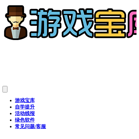
游戏宝库
自学提升
活动线报
绿色软件
常见问题/客服