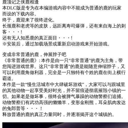
鹿顶记之侠鹿相逢
本DLC版是专为在本编游戏内容中不能成为普通的鹿的玩家
而设的下载内容。
终于，鹿迎来了很终进化。
长颈鹿和老虎等的皮肤，远距离寿司爆弾，还有来自海上的刺
客・・・!
还有无人知悉鹿的真正面目・・・!
※安装后，通过加载场景或重新启动游戏来开始游戏。
变成非常普通的鹿，伸展脖子吧
《非常普通的鹿》: 本作是由一只“非常普通”的鹿为主角，带
您闯进游戏世界。这只“非常普通”的鹿是能随意伸缩脖子，又
可以利用鹿角做利器，完全是一只独特有个姓的鹿在街上横行
霸道。
本作是一款“慢生活城市中大肆破坏游戏”，大家可以与跟城里
的其他动物一起享受美好时光，并不留痕迹彻底摧毁小镇的一
切。如果老是做坏事，很终会被脾气暴躁的动物警察们追捕。
动物警察们有武功高强的懒懒羊，变形金刚熊，耳朵肌肉发达
的兔郎普等・・・！
释放普通的鹿的真正力量同时，并逐渐揭开这个城镇的。