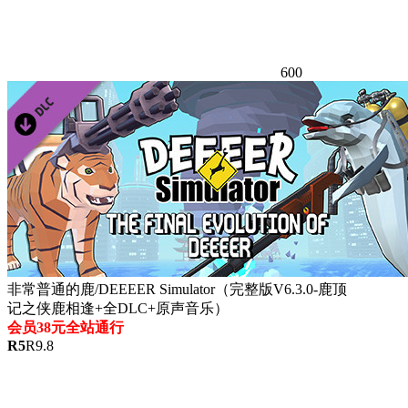
600
非常普通的鹿/DEEEER Simulator（完整版V6.3.0-鹿顶
记之侠鹿相逢+全DLC+原声音乐）
会员38元全站通行
R
5
R
9.8