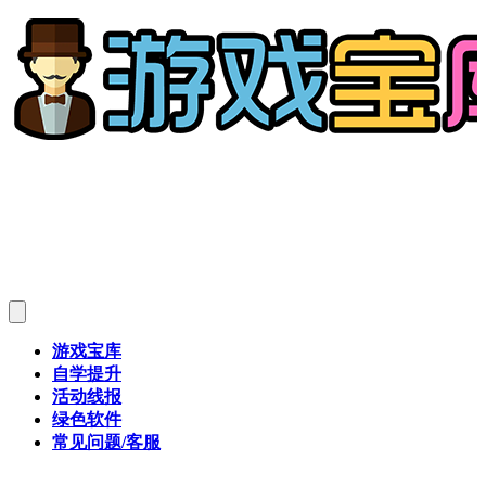
游戏宝库
自学提升
活动线报
绿色软件
常见问题/客服