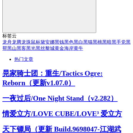
标签云
龙舟
龙腾
龙珠
鼠标
黛安娜
黑钱
黑色
黑白
黑猫
黑桃
黑暗
黑手党
黑
帮
黑山
黑客
黑光
黑丝
黎城
黄金海岸
黄牛
热门文章
晃家骑士团：重生/Tactics Ogre:
Reborn（更新v1.07.0）
一夜过后/One Night Stand（v2.282）
情爱立方/LOVE CUBE/LOVE³ 爱立方
天下镖局（更新 Build.9698047-江湖武