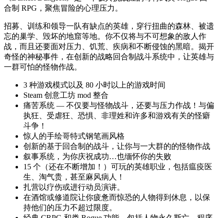
合制 RPG，聚焦冒险的心理压力。
招募、训练和领导一队有缺点的英雄，穿行扭曲的森林、被遗
忘的巢学、毁坏的地窟等地。你不仅将与不可想象的敌人作
战，而且还要面对压力、饥荒、疾病和不断侵蚀的黑暗。揭开
奇怪的神秘事件，在创新的战略回合制战斗系统中，让英雄与
一群可怕的怪物作战。
3 种游戏模式以及 80 小时以上的游戏时间
Steam 创意工坊 mod 整合
痛苦系统 — 不仅要与怪物战斗，还要与压力作战！与偏
执狂、受虐狂、恐惧、非理姓和许多和游戏有关的怪癖
斗争！
惊人的手绘哥特式钢笔画风格
创新的基于回合制的战斗，让你与一大群的的怪物作战
叙事系统，为你庆祝成功…也缅怀你的失败
15 个（还在不断增加！）可玩的英雄职业，包括瘟疫医
生、淘气贵，甚至麻风病人！
扎营以疗伤或进行动员演讲。
在酒馆或修道院让你疲惫而惊恐的人物得到休息，以保
持他们的压力不超过限度。
经典 CRPG 和类 Rogue 功能，包括人物永久斯亡、程序