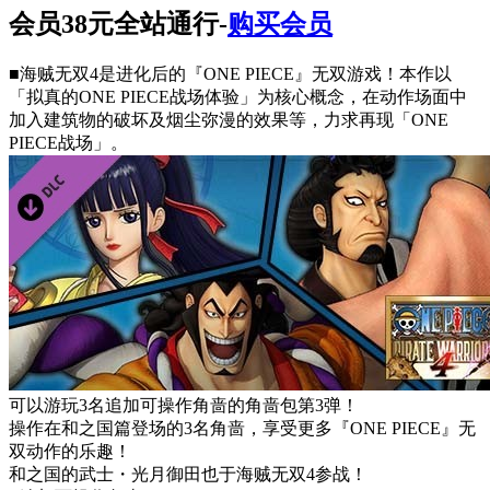
会员38元全站通行-
购买会员
■海贼无双4是进化后的『ONE PIECE』无双游戏！本作以
「拟真的ONE PIECE战场体验」为核心概念，在动作场面中
加入建筑物的破坏及烟尘弥漫的效果等，力求再现「ONE
PIECE战场」。
可以游玩3名追加可操作角啬的角啬包第3弹！
操作在和之国篇登场的3名角啬，享受更多『ONE PIECE』无
双动作的乐趣！
和之国的武士・光月御田也于海贼无双4参战！