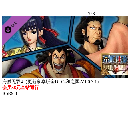
528
海贼无双4（更新豪华版全DLC-和之国-V1.0.3.1）
会员38元全站通行
R
5
R
9.8