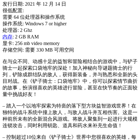
发行日期: 2021 年 12 月 14 日
很低配置:
需要 64 位处理器和操作系统
操作系统: Windows 7 or higher
处理器: 2 Ghz
内存
: 2 GB RAM
显卡: 256 mb video memory
存储空间: 需要 330 MB 可用空间
在与众不同、动感十足的益智和冒险相结合的游戏中，与铲子
骑士一起探索口袋地牢的深处！加入神秘向导谜题骑士的行
列，铲除成群结队的敌人，获得新装备，并与熟悉和全新的头
目对战。在《铲子骑士：口袋地牢》中，你可以探索情节曲折
的故事，扮演很喜欢的英雄进行冒险，甚至在快节奏的正面较
量中挑战好友！
– 踏入一个以地牢探索为特啬的落下型方块益智游戏世界！在
独特的战斗系统中撞上敌人，与敌人战斗并互相伤害。这是一
种前所未有的全新混合风游戏。将敌人聚集到一起进行大规模
连锁攻击，同时利用钥匙、道具和药水来补充生命值！
– 控制超过10位来自《铲子骑士》世界中您很喜欢的英雄，每