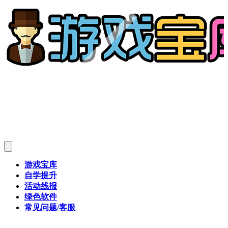
游戏宝库
自学提升
活动线报
绿色软件
常见问题/客服