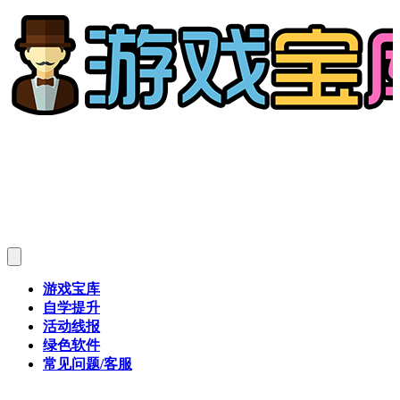
游戏宝库
自学提升
活动线报
绿色软件
常见问题/客服