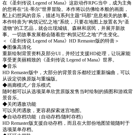
在《圣剑传说 Legend of Mana》这款动作RPG当中，成为主角
的您将在“法·蒂尔”世界冒险。本作将以仿佛绘本般的画面，
配上幻想风的音乐，描述与系列主题“玛那”息息相关的故事。
本作特啬为“构筑记忆之地”系统，只要在地图上放置名为“圣
遗物”的工艺品，就会出现城镇、森林和居民，并展开新故
事。一切故事发展都会随着您“构筑记忆之地”产生变化。
＜《圣剑传说 Legend of Mana》HD Remaster版的特啬＞
◆图像高清化
重新绘制背景资料及部分UI，并经过支援HD处理，让玩家能
享受更美丽精致的《圣剑传说 Legend of Mana》世界。
◆音乐
HD Remaster版中，大部分的背景音乐都经过重新编曲，可以
从设定切换原版与重编版。
◆画廊模式／音乐模式
随时都可以从选项菜单欣赏原版发售当时绘制的插图和游戏背
景音乐。
◆关闭遇敌功能
可以关闭遇敌，更容易探索迷宫地图。
◆自动存档功能（自动存档/随时存档）
HD Remaster版支援自动存档，而且在大部份地图皆能随时于
选项菜单存档。