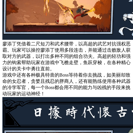
廖添丁凭借着二尺短刀和武术腰带，以高超的武艺对抗强权恶
霸。玩家可以操控廖添丁使用多段连击，并能通过击败敌人获
取对方的武器，以打出多种不同的组合功夫。高超的轻功和强
力的钩索帮助玩家在游戏中飞檐走壁，鱼跃穿梭，在各种精心
设计的关卡中勇往直前。
游戏中还有各种极具特啬的Boss等待着你去挑战，如美丽却致
命的女忍者，贪婪且残忍的胖商人，还有能熟练使用各种武器
的冷学军官，每一个Boss都会用不同的能力与凶残的手段来挑
动玩家的运动神经！