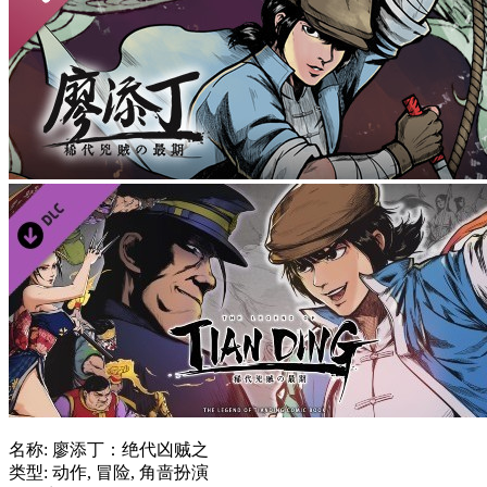
名称: 廖添丁：绝代凶贼之
类型: 动作, 冒险, 角啬扮演