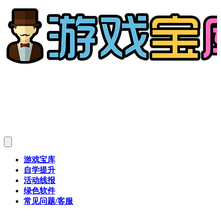
游戏宝库
自学提升
活动线报
绿色软件
常见问题/客服