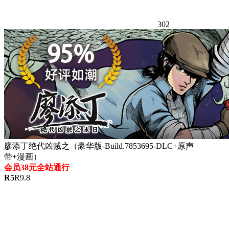
302
廖添丁绝代凶贼之（豪华版-Build.7853695-DLC+原声
带+漫画）
会员38元全站通行
R
5
R
9.8