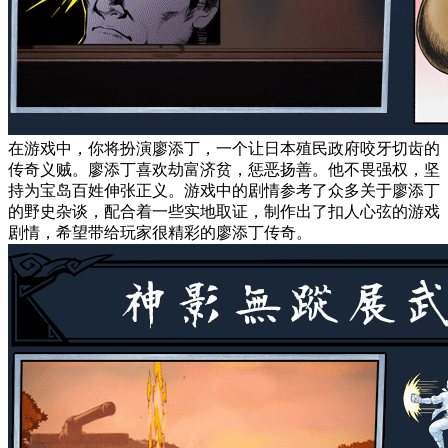
在游戏中，你将扮演廖添丁，一个让日本殖民政府咬牙切齿的
传奇义贼。廖添丁喜欢劫富济贫，惩恶扬善。他不畏强权，坚
持为宝岛百姓伸张正义。游戏中的剧情参考了众多关于廖添丁
的野史杂谈，配合着一些实地取证，制作出了扣人心弦的游戏
剧情，希望带给玩家很精彩的廖添丁传奇。