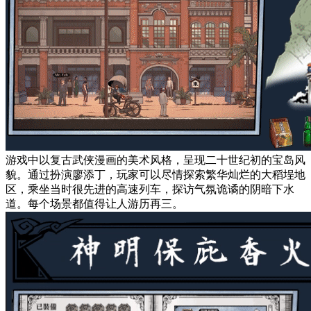
游戏中以复古武侠漫画的美术风格，呈现二十世纪初的宝岛风
貌。通过扮演廖添丁，玩家可以尽情探索繁华灿烂的大稻埕地
区，乘坐当时很先进的高速列车，探访气氛诡谲的阴暗下水
道。每个场景都值得让人游历再三。