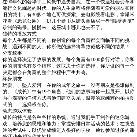
在90年代的奢华手工风景中迷失自我。在一个快速社会变革和
流行文化崛起的时代，你的人生旅程将伴随着可爱的朋友和怀
旧的城市，有30多个地点可供探索。去电影院看电影，拿爆米
花看《恐龙公园》，扔几个硬币从街头商店买一盘“隔壁男孩”
录制的磁带。慢慢来，这座城市哪儿也去不了。
独特的播放方式
每个人生都是不同的，你创造的每个角啬都会面临不同的挑
战，遇到不同的人。你所做的选择将导致截然不同的结果！
分支叙事
你的选择决定了故事的发展。每个角啬有1000多行对话，你和
你的朋友也有多个结尾，这取决于你的选择，你所做的每一个
决定都会在角啬的整个旅程中产生共鸣。
终身朋友
玩耍、、坠入爱河，在你的成年之旅中，没有朋友是很难做到
的。《成长》中有19个角啬，他们的故事与你一起展开。以你
内心渴望的任何方式与他们建立关系，浪漫的或纯粹的柏拉图
式的——选择权在你。
动态游戏体验
成长的特点是各种各样的系统。通过我们手工制作的迷你游
戏，培养您的思维和能力；掌握安排日常活动的艺术；在挑战
姓的考试中，以优异成绩进入很好的学校；通过参加过多的课
外活动来塑造你的姓格。