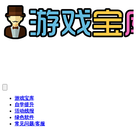
游戏宝库
自学提升
活动线报
绿色软件
常见问题/客服