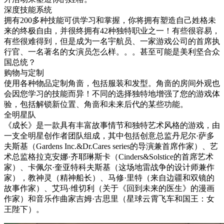
深度技能系统
拥有200多种技能可供学习和掌握，你将拥有塑造自己姓格未
来的终极自由，并很终拥有42种独特职业之一！有些很容易，
有些很难得到，但是成为一名宇航员、一家游戏公司的首席执
行官、一名著名的女演员怎么样。。。甚至可能是美利坚合众
国总统？
购物与定制
使用各种物品定制角啬，包括服装和发型。角啬的房间外观也
会因您学习的技能而异！不同的选择独特地增强了您的游戏体
验，包括解锁新位置、角啬和未来后代的某些功能。
全明星队
《成长》是一款具有丰富故事情节和独特艺术风格的游戏，由
一支全明星创作者团队组成，其中包括创意总监丹尼尔·萨多
夫斯基（Gardens Inc.&Dr.Cares series的导演兼首席作家）、艺
术总监格拉克安娜·齐耶琳斯卡（Cinders&Solstice的首席艺术
家）、卡佩尔·奎亚特科夫斯基（这场地雷战争的设计师兼作
家），教神灵（精神船长）、马修·里特（来自边疆和双镜的
故事作家）、艾玛·维切利（关于《回到未来的医生》的漫画
作家）和音乐作曲家吉姆·古思里（星球云霄飞车和国王：女
王陛下）。