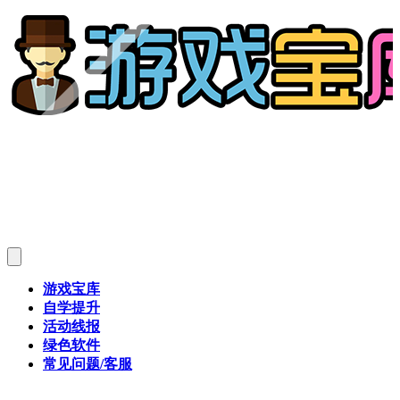
游戏宝库
自学提升
活动线报
绿色软件
常见问题/客服