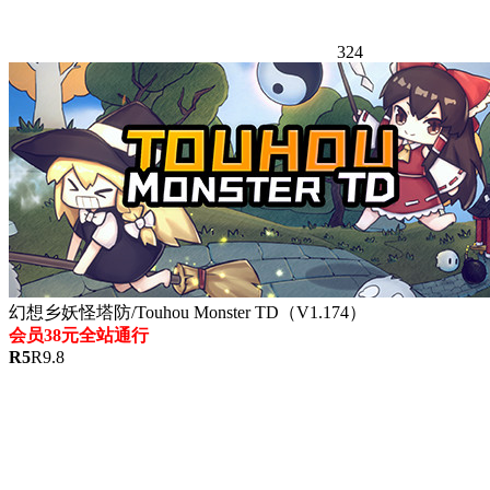
324
幻想乡妖怪塔防/Touhou Monster TD（V1.174）
会员38元全站通行
R
5
R
9.8