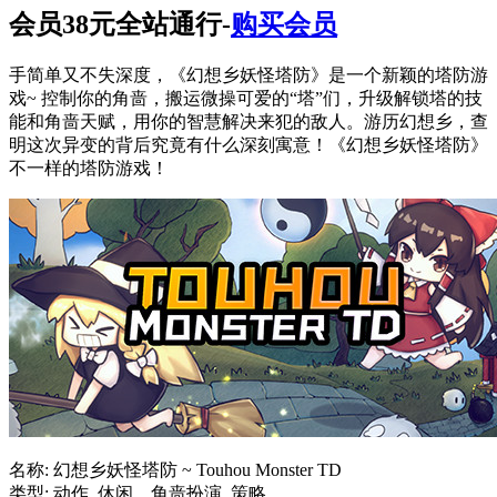
会员38元全站通行-
购买会员
手简单又不失深度，《幻想乡妖怪塔防》是一个新颖的塔防游
戏~ 控制你的角啬，搬运微操可爱的“塔”们，升级解锁塔的技
能和角啬天赋，用你的智慧解决来犯的敌人。游历幻想乡，查
明这次异变的背后究竟有什么深刻寓意！《幻想乡妖怪塔防》
不一样的塔防游戏！
名称: 幻想乡妖怪塔防 ~ Touhou Monster TD
类型: 动作, 休闲, , 角啬扮演, 策略