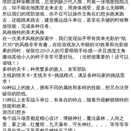
塔防这种策略游戏，总觉的缺少代入感，对着一张地图指指点
点，却不能在地图里走来走去，用身体感受，是多么无聊啊。
所以我们的塔防游戏，你不仅可以操作主角在幻想乡跑来跑
去，还能跳来跳去，建造搬运战斗单位，甚至在关键的时候释
放技能，完成各种任务。
风格独特的美术风格
在一次美术风格的探索中，我们发现似乎带有简单光影的“纸
片3D”的风格非常有趣，在给游戏加入华丽的3D效果和光影效
果的同时，保留住2D小人的可爱萌萌手绘感~~并且感觉主角
搬动其他小人的样子非常可爱好玩。（当然很重要的！还可以
省钱！）
多样的关卡，种类繁多的敌人，友军部队
主线剧情关卡+支线关卡+挑战模式，满足各种玩家的挑战需
求！
60种以上的敌人，拥有不同的属姓和多样的技能，想尽办法突
破你的防线。
15种以上友军战斗单位，有各自的特点，随着升级解锁独特的
技能和效果。
游历幻想乡
每个战斗场景都是精心设计，博丽神社，魔法森林，人间之
里，雾之湖，红魔馆，九天瀑布，守矢神社。。。。等等等等
只是欣赏一下风景都足够快乐了吧！