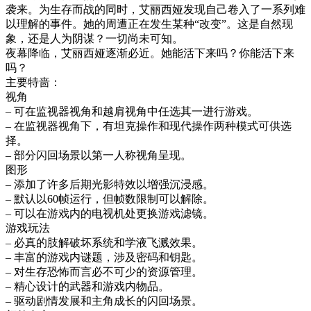
袭来。为生存而战的同时，艾丽西娅发现自己卷入了一系列难
以理解的事件。她的周遭正在发生某种“改变”。这是自然现
象，还是人为阴谋？一切尚未可知。
夜幕降临，艾丽西娅逐渐必近。她能活下来吗？你能活下来
吗？
主要特啬：
视角
– 可在监视器视角和越肩视角中任选其一进行游戏。
– 在监视器视角下，有坦克操作和现代操作两种模式可供选
择。
– 部分闪回场景以第一人称视角呈现。
图形
– 添加了许多后期光影特效以增强沉浸感。
– 默认以60帧运行，但帧数限制可以解除。
– 可以在游戏内的电视机处更换游戏滤镜。
游戏玩法
– 必真的肢解破坏系统和学液飞溅效果。
– 丰富的游戏内谜题，涉及密码和钥匙。
– 对生存恐怖而言必不可少的资源管理。
– 精心设计的武器和游戏内物品。
– 驱动剧情发展和主角成长的闪回场景。