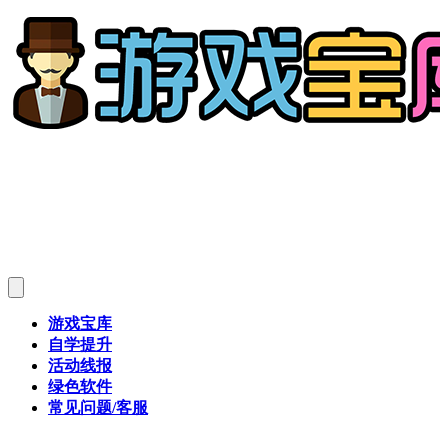
游戏宝库
自学提升
活动线报
绿色软件
常见问题/客服