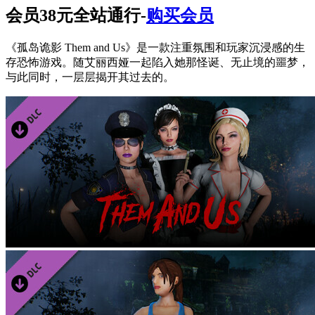
会员38元全站通行-
购买会员
《孤岛诡影 Them and Us》是一款注重氛围和玩家沉浸感的生
存恐怖游戏。随艾丽西娅一起陷入她那怪诞、无止境的噩梦，
与此同时，一层层揭开其过去的。