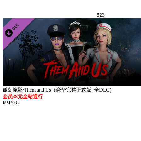
523
孤岛诡影/Them and Us（豪华完整正式版+全DLC）
会员38元全站通行
R
5
R
9.8