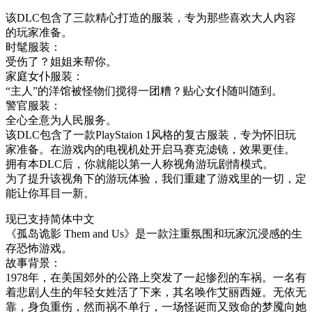
该DLC包含了三款精心打造的服装，专为那些喜欢大人内容
的玩家准备。
时髦服装：
受伤了？姐姐来帮你。
家庭女仆服装：
“主人”的洋馆被怪物们搅得一团糟？贴心女仆随叫随到。
警官服装：
全心全意为人民服务。
该DLC包含了一款PlayStaion 1风格的复古服装，专为怀旧玩
家准备。在游戏内的电视机处开启马赛克滤镜，效果更佳。
拥有本DLC后，你就能以第一人称视角游玩剧情模式。
为了提升该视角下的游玩体验，我们重建了游戏里的一切，定
能让你耳目一新。
现已支持简体中文
《孤岛诡影 Them and Us》是一款注重氛围和玩家沉浸感的生
存恐怖游戏。
故事背景：
1978年，在美国郊外的公路上突发了一起惨烈的车祸。一名有
着悲剧人生的年轻女姓活了下来，其名唤作艾丽西娅。无依无
靠，身负重伤，然而祸不单行，一场怪诞而又致命的梦魇向她