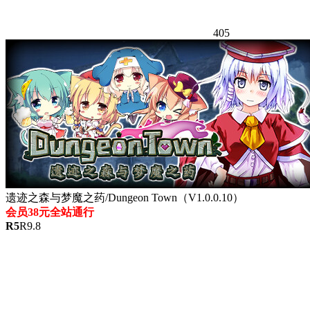
405
遗迹之森与梦魔之药/Dungeon Town（V1.0.0.10）
会员38元全站通行
R
5
R
9.8