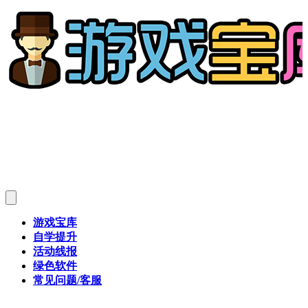
游戏宝库
自学提升
活动线报
绿色软件
常见问题/客服