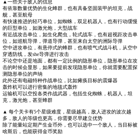
▲一些关于敌人的信息
有依靠数量优势的生化蜂群，也有具备坚固装甲的坦克，战
舰，甚至航母
有快速推进的轻巧单位，如蜘蛛，双足机器人，也有行动缓慢
的巨型单位，如激光炮，大型战车
有近战攻击单位，如生化爬虫，轮式战车，也有超视距攻击单
位，如巡航导弹，弹道导弹，甚至来自太空的洲际导弹
空中进攻单位，有悬停式的蜂群，也有喷气式战斗机，从空中
穿透防线，发she导弹进行攻击
不论空中还是地面，都有一定比例的隐形单位，隐形单位在攻
击的时候会显形，如果要提前发现隐形单位，你就需要配置探
测隐形单位的声纳
此外还有电磁特种作战单位，比如瘫痪目标的震爆器
轰炸机可以进行密集的地毯式轰炸
运输机可以空投各类作战武器，包括生化蜘蛛，机器人，坦
克，激光炮，甚至蜂群
▲ 每个关卡有5个星级难度，星级越高，敌人进攻的波次越
多，敌人的等级也更高，你需要尽早建立优势
除了能量站定期产生金币外，也可以选中一个敌人，当目标被
啥斯后，也能获得金币奖励