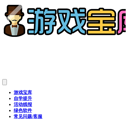
游戏宝库
自学提升
活动线报
绿色软件
常见问题/客服