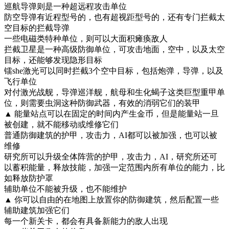
巡航导弹则是一种超远程攻击单位
防空导弹有近程型号的，也有超视距型号的，还有专门拦截太
空目标的拦截导弹
一些电磁类特种单位，则可以大面积瘫痪敌人
拦截卫星是一种高级防御单位，可攻击地面，空中，以及太空
目标，还能够发现隐形目标
镭she激光可以同时拦截3个空中目标，包括炮弹，导弹，以及
飞行单位
对付激光战舰，导弹巡洋舰，航母和生化蝎子这类巨型重甲单
位，则需要虫洞这种防御武器，有效的消弱它们的装甲
▲ 能量站点可以在固定的时间内产生金币，但是能量站一旦
被创建，就不能移动或维修它们
普通防御建筑的护甲，攻击力，AI都可以被加强，也可以被
维修
研究所可以升级全体阵营的护甲，攻击力，AI，研究所还可
以蓄积能量，释放技能，加强一定范围内所有单位的能力，比
如释放防护罩
辅助单位不能被升级，也不能维护
▲ 你可以自由的在地图上放置你的防御建筑，然后配置一些
辅助建筑加强它们
每一个新关卡，都会有具备新能力的敌人出现