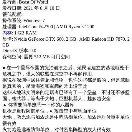
发行商: Beast Of World
发行日期: 2021 年 8 月 18 日
很低配置:
操作系统: Windows 7
处理器: Intel Core i5-2300 | AMD Ryzen 3 1200
内存
: 1 GB RAM
显卡: Nvidia GeForce GTX 660, 2 GB | AMD Radeon HD 7870, 2
GB
DirectX 版本: 9.0
存储空间: 需要 512 MB 可用空间
● 在一个星际帝国的统治崩溃之后，殖民者建立的基地就处于
危机之中，强大的联盟在深空中不再起作用.
据说在深渊中居住着龙和怪物，也许这些都是假的，但是威胁
是真实的，星际海盗和军阀的常出没于此
这些从地球文明来的定居者已经有了一个堡垒，不过还不够坚
固，核武器，等离子大炮，巨型机器人，越多越安全
▲ 你需要简单熟悉一下你的武器库.
机枪是近程防御单位，可攻击空中与地面单位
大炮，激光炮与加农炮是中程防御单位，加农炮对付重甲单位
很有效
火箭炮是远程防御单位，对付密集阵型的敌人很有效