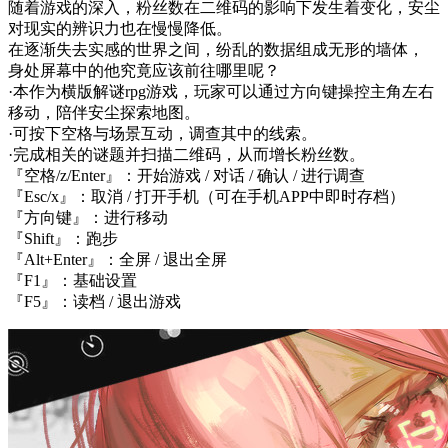
随着游戏的深入，粉丝数在二维码的影响下发生着变化，安尘
对现实的辨识力也在慢慢降低。
在逐渐失去实感的世界之间，纷乱的数据组成无形的墙体，
身处屏幕中的他究竟应该前往哪里呢？
·本作为横版解谜rpg游戏，玩家可以通过方向键操控主角左右
移动，陪伴安尘探索地图。
·可按下空格与场景互动，调查其中的线索。
·完成相关的谜题并扫描二维码，从而增长粉丝数。
『空格/z/Enter』：开始游戏 / 对话 / 确认 / 进行调查
『Esc/x』：取消 / 打开手机（可在手机APP中即时存档）
『方向键』：进行移动
『Shift』：跑步
『Alt+Enter』：全屏 / 退出全屏
『F1』：基础设置
『F5』：读档 / 退出游戏