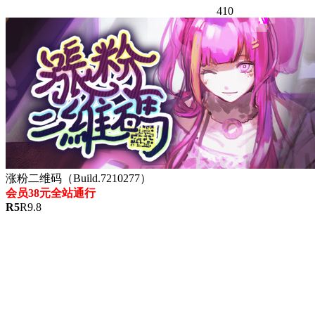
410
涨粉二维码（Build.7210277）
会员38元全站通行
R
5
R
9.8