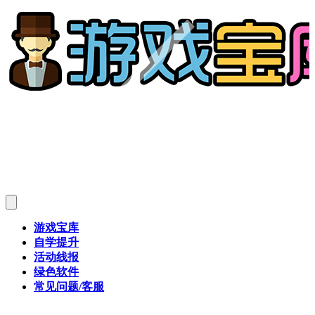
游戏宝库
自学提升
活动线报
绿色软件
常见问题/客服